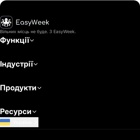
Головна
Вільних місць не буде. З EasyWeek.
Функції
Індустрії
Продукти
Ресурси
Україна