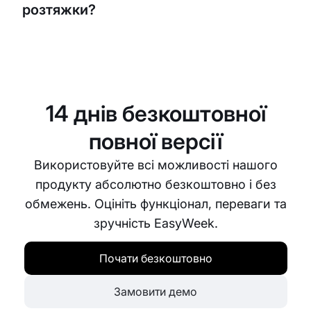
розтяжки?
Так, EasyWeek розроблений для задоволення
потреб бізнесу будь-якого розміру. Незалежно
від того, чи ви єдиний інструктор, чи керуєте
кількома студіями, EasyWeek може бути
14 днів безкоштовної
налаштований так, щоб відповідати вашим
конкретним потребам і допомагати вашому
повної версії
бізнесу працювати більш ефективно.
Використовуйте всі можливості нашого
продукту абсолютно безкоштовно і без
обмежень. Оцініть функціонал, переваги та
зручність EasyWeek.
Почати безкоштовно
Замовити демо