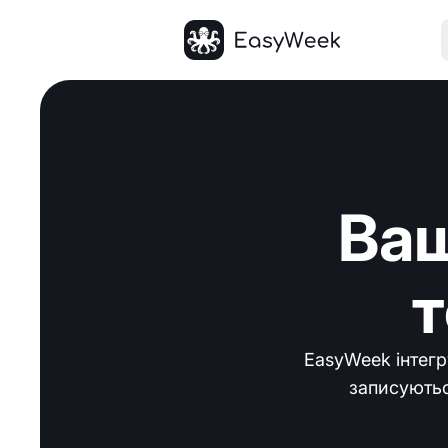
Головна
Ваш
EasyWeek інтегру
записуються