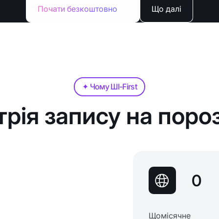
Почати безкоштовно
Що далі
✦ Чому ШІ-First
трія запису на пороз
0
Щомісячне