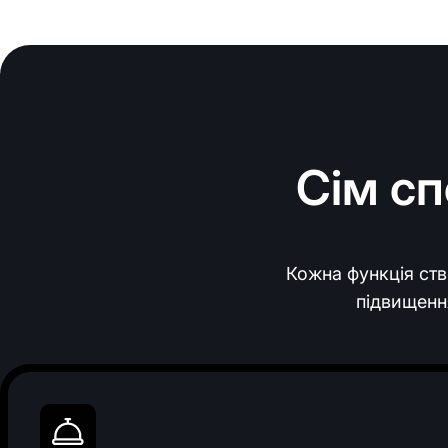
Сім сп
Кожна функція ств
підвищенн