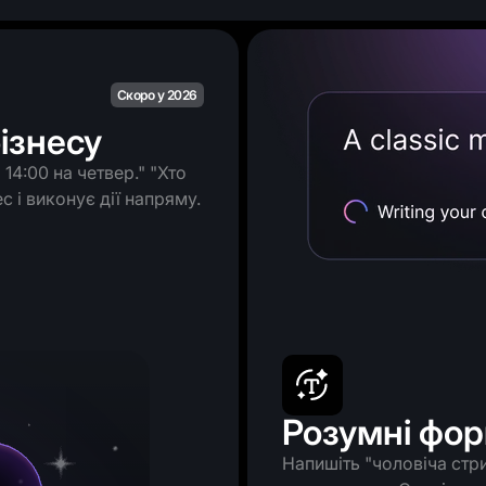
Скоро у 2026
ізнесу
14:00 на четвер." "Хто
с і виконує дії напряму.
Розумні фор
Напишіть "чоловіча стри