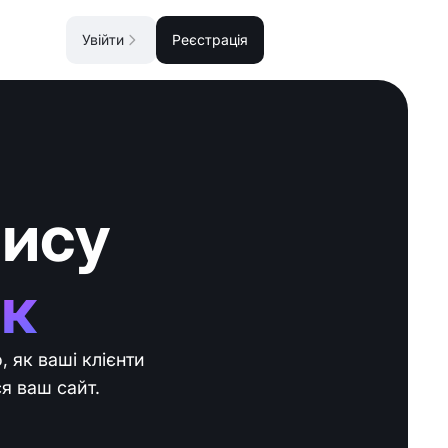
Увійти
Реєстрація
пису
к
, як ваші клієнти
ся ваш сайт.