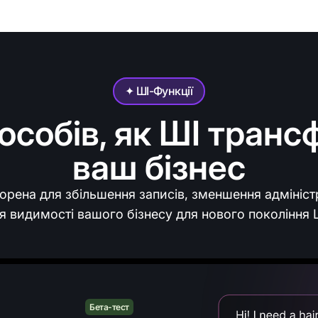
✦ ШІ-Функції
особів, як ШІ тран
ваш бізнес
орена для збільшення записів, зменшення адмініст
я видимості вашого бізнесу для нового покоління 
Бета-тест