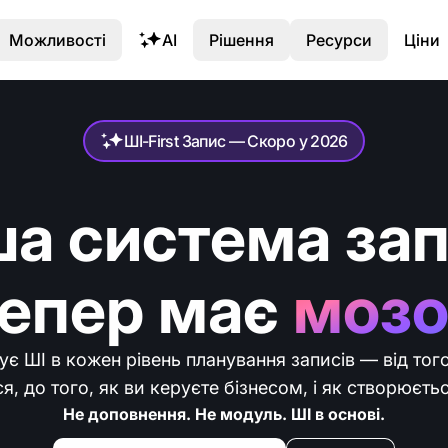
Можливості
AI
Рішення
Ресурси
Ціни
ШІ-First Запис — Скоро у 2026
а система за
тепер має
мозо
є ШІ в кожен рівень планування записів — від того
, до того, як ви керуєте бізнесом, і як створюєть
Не доповнення. Не модуль. ШІ в основі.