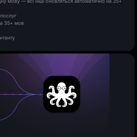
ну мову — всі інші оновляться автоматично на 35+
 послуг
на 35+ мов
нтенту