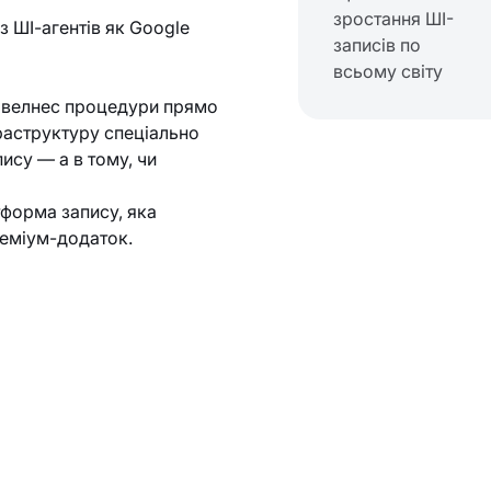
зростання ШІ-
 ШІ-агентів як Google
записів по
всьому світу
та велнес процедури прямо
фраструктуру спеціально
пису — а в тому, чи
форма запису, яка
преміум-додаток.