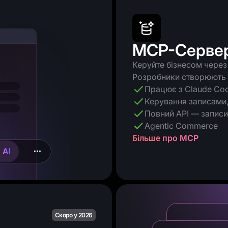
MCP-Сервер 
Керуйте бізнесом через 
Розробники створюють і
Працює з Claude Cod
Керування записами,
Повний API — записи,
Agentic Commerce
Більше про MCP
Скоро у 2026