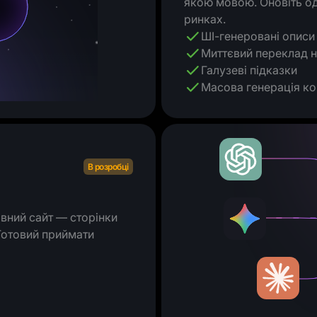
якою мовою. Оновіть од
ринках.
ШІ-генеровані описи
Миттєвий переклад 
Галузеві підказки
Масова генерація ко
В розробці
овний сайт — сторінки
 Готовий приймати