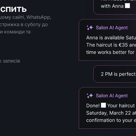
 спить
шому сайті, WhatsApp,
 стрижка в суботу до
іки команди та
х записів
а