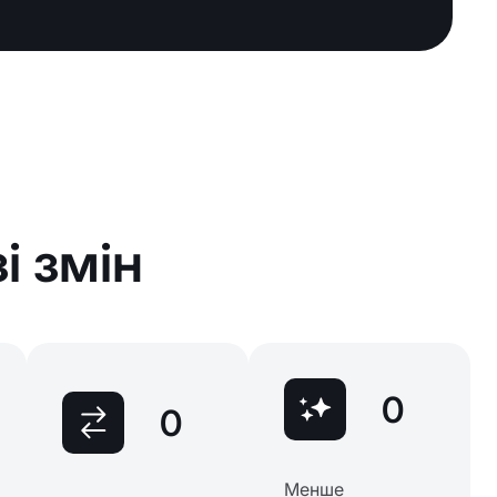
і змін
0
0
Менше