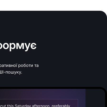
сформує
ративної роботи та
ШІ-пошуку.