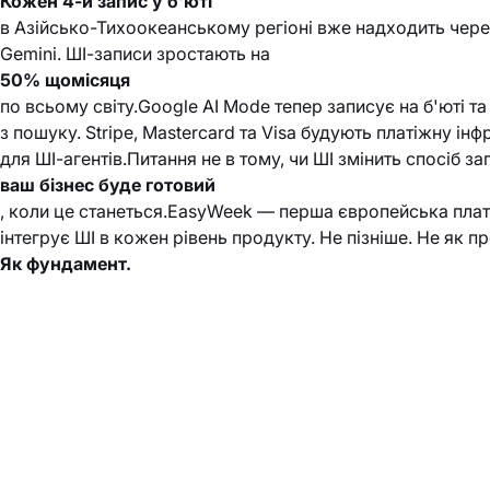
Кожен 4-й запис у б'юті
в Азійсько-Тихоокеанському регіоні вже надходить через
Gemini. ШІ-записи зростають на
50% щомісяця
по всьому світу.Google AI Mode тепер записує на б'юті 
з пошуку. Stripe, Mastercard та Visa будують платіжну ін
для ШІ-агентів.Питання не в тому, чи ШІ змінить спосіб за
ваш бізнес буде готовий
, коли це станеться.EasyWeek — перша європейська плат
інтегрує ШІ в кожен рівень продукту. Не пізніше. Не як 
Як фундамент.