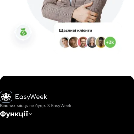
Головна
Вільних місць не буде. З EasyWeek.
Функції