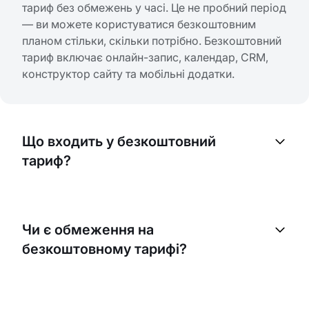
тариф без обмежень у часі. Це не пробний період
— ви можете користуватися безкоштовним
планом стільки, скільки потрібно. Безкоштовний
тариф включає онлайн-запис, календар, CRM,
конструктор сайту та мобільні додатки.
Що входить у безкоштовний
тариф?
Безкоштовний тариф включає: онлайн-запис
клієнтів, календар та розклад, CRM та базу
Чи є обмеження на
клієнтів, конструктор сайту, мобільні додатки,
безкоштовному тарифі?
автоматичні нагадування та базові інтеграції.
Безкоштовний тариф має обмеження на кількість
співробітників та деякі преміум-функції