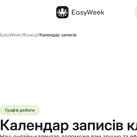
Головна
EasyWeek
/
Функції
/
Календар записів
Графік роботи
Календар записів к
Наш онлайн-календар допоможе вам зручно та ефе