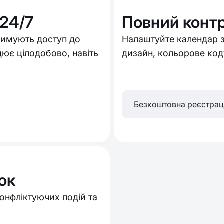
24/7
Повний конт
тримують доступ до
Налаштуйте календар з
цює цілодобово, навіть
дизайн, кольорове код
Безкоштовна реєстрац
ок
онфліктуючих подій та