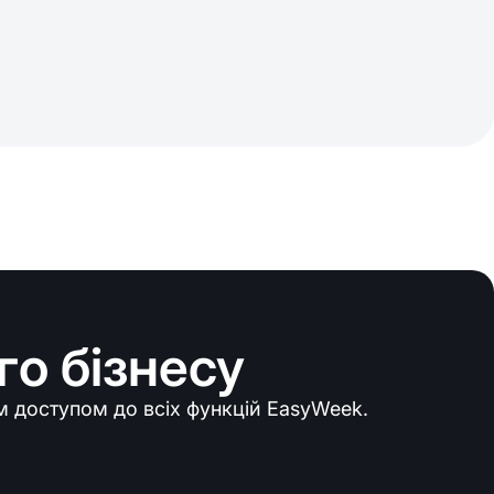
о бізнесу
им доступом до всіх функцій EasyWeek.