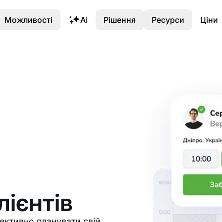
Можливості
AI
Рішення
Ресурси
Ціни
лієнтів
ктивно планувати свій