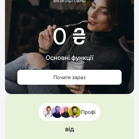
Безкоштовно
0 ₴
Основні функції
Почати зараз
Профі
від