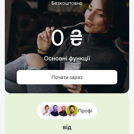
Безкоштовно
0 ₴
Основні функції
Почати зараз
Профі
від