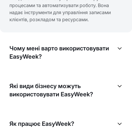
процесами та автоматизувати роботу. Вона
надає інструменти для управління записами
клієнтів, розкладом та ресурсами.
Чому мені варто використовувати
EasyWeek?
EasyWeek допомагає оптимізувати процес
запису клієнтів, скоротити ручну роботу та
Які види бізнесу можуть
підвищити ефективність. Це дозволяє краще
використовувати EasyWeek?
управляти ресурсами, покращити сервіс для
клієнтів і, зрештою, збільшити дохід.
Будь-який бізнес, якому потрібен онлайн-запис
клієнтів, може використовувати EasyWeek. Це
Як працює EasyWeek?
включає сферу розваг, гостинності, wellness,