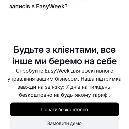
заняття, управління календарем та обробку
записів в EasyWeek?
платежів. Це дозволяє вам більше зосередитися
на тренуваннях, а не на адміністративних
завданнях.
Ні, обмежень на кількість записів в EasyWeek
немає. Платформа масштабується разом з
вашим бізнесом, незалежно від того, чи ви
працюєте самостійно, чи керуєте великим
Будьте з клієнтами, все
тренажерним залом.
інше ми беремо на себе
Спробуйте EasyWeek для ефективного
управління вашим бізнесом. Наша підтримка
завжди на зв'язку: 7 днів на тиждень,
безкоштовно на будь-якому тарифі.
Почати безкоштовно
Замовити демо