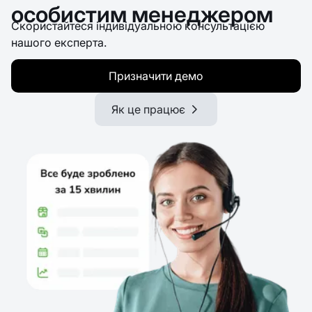
особистим менеджером
Скористайтеся індивідуальною консультацією
нашого експерта.
Призначити демо
Як це працює