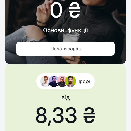
0 ₴
Основні функції
Почати зараз
Профі
від
8,33 ₴