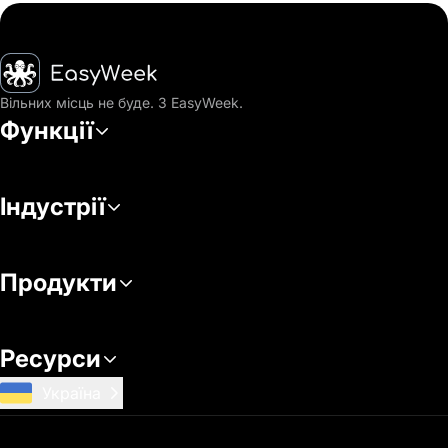
Головна
Вільних місць не буде. З EasyWeek.
Функції
Індустрії
Продукти
Ресурси
Україна