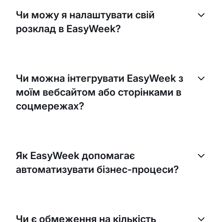
Чи можу я налаштувати свій
розклад в EasyWeek?
Так, EasyWeek дозволяє встановлювати власний
розклад доступності, тож ваші клієнти зможуть
Чи можна інтегрувати EasyWeek з
записуватися тільки у ваш робочий час. Ви також
моїм вебсайтом або сторінками в
можете заблокувати час для перерв або інших
зобовʼязань.
соцмережах?
Так, звичайно. EasyWeek легко інтегрується з
вашим вебсайтом або сторінками в соціальних
Як EasyWeek допомагає
мережах, що дозволяє клієнтам записуватися на
автоматизувати бізнес-процеси?
тренування прямо звідти.
EasyWeek автоматизує різні аспекти вашого
бізнесу: надсилання нагадувань клієнтам про
Чи є обмеження на кількість