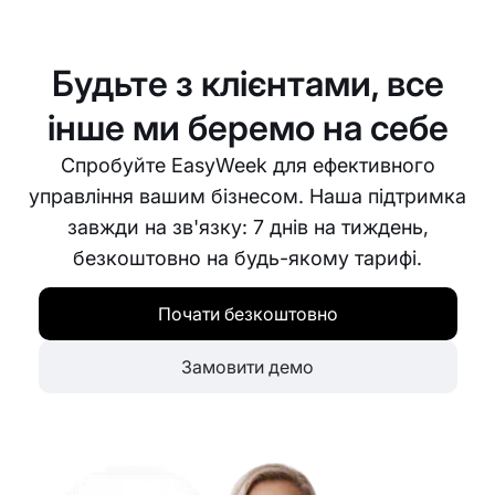
базою даних клієнтів. Ви можете зберігати
контактну інформацію клієнтів, історію записів та
їхні вподобання. Це допомагає надавати
Будьте з клієнтами, все
персоналізований сервіс та будувати міцні
відносини з вашими клієнтами.
інше ми беремо на себе
Спробуйте EasyWeek для ефективного
управління вашим бізнесом. Наша підтримка
завжди на зв'язку: 7 днів на тиждень,
безкоштовно на будь-якому тарифі.
Почати безкоштовно
Замовити демо