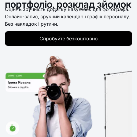
портфоліо, розклад зйомок
Оцініть зручність додатку EasyWeek для фотографа.
Онлайн-запис, зручний календар і графік персоналу.
Без накладок і рутини.
Спробуйте безкоштовно