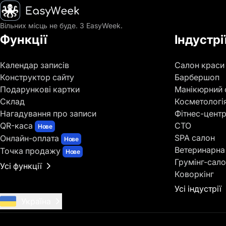
Головна
Вільних місць не буде. З EasyWeek.
Функції
Індустрі
Календар записів
Салон краси
Конструктор сайту
Барбершоп
Подарункові картки
Манікюрний 
Склад
Косметологі
Нагадування про записи
Фітнес-цент
QR-каса
СТО
Нове
SPA салон
Онлайн-оплата
Нове
Ветеринарна 
Точка продажу
Нове
Грумінг-сал
Усі функції
Коворкінг
Усі індустрії
Україна