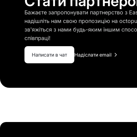
Стати партнер
Бажаєте запропонувати партнерство з Ea
надішліть нам свою пропозицію на octop
зв'яжіться з нами будь-яким іншим спос
співпраці!
Написати в чат
Надіслати email