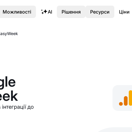
Можливості
AI
Рішення
Ресурси
Ціни
 EasyWeek
gle
eek
 інтеграції до