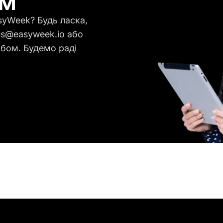
ом
syWeek? Будь ласка,
us@easyweek.io або
обом. Будемо раді