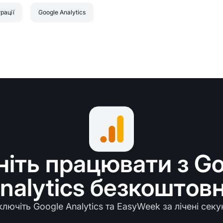
грації
Google Analytics
ніть працювати з Go
nalytics безкоштов
ключіть Google Analytics та EasyWeek за лічені секу