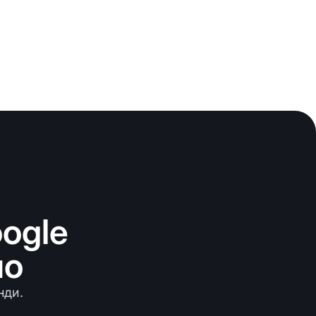
ogle
но
нди.