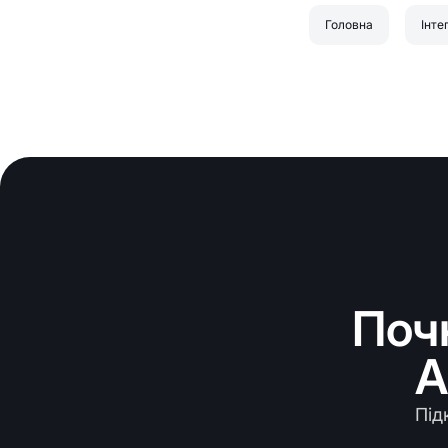
Головна
Інте
Поч
A
Під