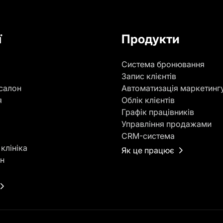
ї
Продукти
Система бронювання
Запис клієнтів
салон
Автоматизація маркетинг
я
Облік клієнтів
р
Графік працівників
Управління продажами
CRM-система
клініка
Як це працює
он