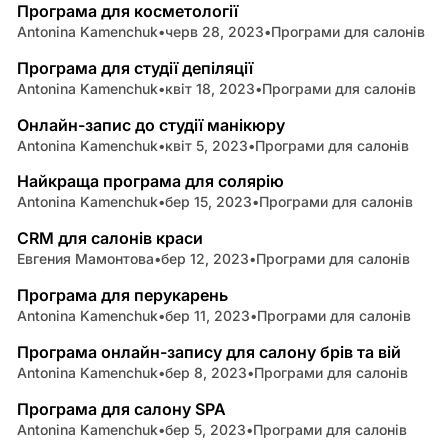
Програма для косметології
Antonina Kamenchuk
•
черв 28, 2023
•
Програми для салонів
3 min read
Програма для студії депіляції
Antonina Kamenchuk
•
квіт 18, 2023
•
Програми для салонів
2 min read
Онлайн-запис до студії манікюру
Antonina Kamenchuk
•
квіт 5, 2023
•
Програми для салонів
3 min read
Найкраща програма для солярію
Antonina Kamenchuk
•
бер 15, 2023
•
Програми для салонів
4 min read
CRM для салонів краси
Евгения Мамонтова
•
бер 12, 2023
•
Програми для салонів
4 min read
Програма для перукарень
Antonina Kamenchuk
•
бер 11, 2023
•
Програми для салонів
2 min read
Програма онлайн-запису для салону брів та вій
Antonina Kamenchuk
•
бер 8, 2023
•
Програми для салонів
3 min read
Програма для салону SPA
Antonina Kamenchuk
•
бер 5, 2023
•
Програми для салонів
3 min read