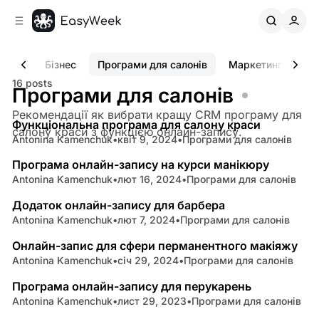
C
S
o
i
d
n
e
t
ізнес
Бізнес
Програми для салонів
Маркетинг
CR
b
e
16 posts
n
a
Програми для салонів
7 min read
r
t
Рекомендації як вибрати кращу CRM програму для
Функціональна програма для салону краси
Posts
салону краси з функцією онлайн-запису.
Antonina Kamenchuk
•
квіт 9, 2024
•
Програми для салонів
2 min read
Програма онлайн-запису на курси манікюру
Antonina Kamenchuk
•
лют 16, 2024
•
Програми для салонів
3 min read
Додаток онлайн-запису для барбера
Antonina Kamenchuk
•
лют 7, 2024
•
Програми для салонів
4 min read
Онлайн-запис для сфери перманентного макіяжу
Antonina Kamenchuk
•
січ 29, 2024
•
Програми для салонів
3 min read
Програма онлайн-запису для перукарень
Antonina Kamenchuk
•
лист 29, 2023
•
Програми для салонів
3 min read