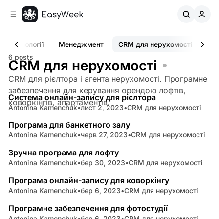
C
S
o
i
d
n
e
t
Технології
Менеджмент
CRM для нерухомості
Виб
b
e
6 posts
n
a
CRM для нерухомості
r
t
CRM для рієлтора і агента нерухомості. Програмне
2 min read
забезпечення для керування орендою лофтів,
Система онлайн-запису для рієлтора
Posts
коворкінгів, апартаментів.
Antonina Kamenchuk
•
лист 2, 2023
•
CRM для нерухомості
5 min read
Програма для банкетного залу
Antonina Kamenchuk
•
черв 27, 2023
•
CRM для нерухомості
3 min read
Зручна програма для лофту
Antonina Kamenchuk
•
бер 30, 2023
•
CRM для нерухомості
2 min read
Програма онлайн-запису для коворкінгу
Antonina Kamenchuk
•
бер 6, 2023
•
CRM для нерухомості
4 min read
Програмне забезпечення для фотостудії
Antonina Kamenchuk
•
бер 6, 2023
•
CRM для нерухомості