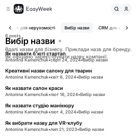
C
S
o
i
d
n
e
t
CRM для нерухомості
Вибір назви
CRM для курсів
b
e
6 posts
n
a
Вибір назви
5 min read
r
t
Вдалі назви для бізнесу. Приклади назв для бренду.
Як назвати б'юті стартап
Posts
Як офіційно зареєструвати назву компанії.
Antonina Kamenchuk
•
серп 24, 2024
•
Вибір назви
4 min read
Креативні назви салону для тварин
Antonina Kamenchuk
•
квіт 8, 2024
•
Вибір назви
6 min read
Як назвати салон краси
Antonina Kamenchuk
•
лют 16, 2024
•
Вибір назви
7 min read
Як назвати студію манікюру
Antonina Kamenchuk
•
лют 4, 2024
•
Вибір назви
5 min read
Як вибрати назву для VR-клубу
Antonina Kamenchuk
•
лип 21, 2023
•
Вибір назви
5 min read