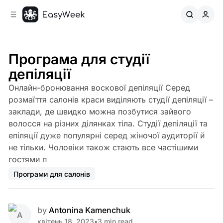
C
S
o
i
d
n
e
t
b
e
Програма для студії
n
a
депіляції
r
t
Онлайн-бронювання воскової депіляції Серед
розмаїття салонів краси виділяють студії депіляції –
заклади, де швидко можна позбутися зайвого
волосся на різних ділянках тіла. Студії депіляції та
епіляції дуже популярні серед жіночої аудиторії й
не тільки. Чоловіки також стають все частішими
гостями п
Програми для салонів
by
Antonina Kamenchuk
квітень 18, 2023
•
3 min read