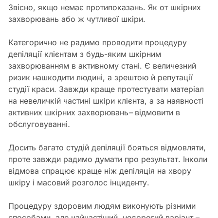
Звісно, якщо немає протипоказань. Як от шкірних
захворювань або ж чутливої шкіри.
Категорично не радимо проводити процедуру
депіляції клієнтам з будь-яким шкірним
захворюванням в активному стані. Є величезний
ризик нашкодити людині, а зрештою й репутації
студії краси. Завжди краще протестувати матеріал
на невеличкій частині шкіри клієнта, а за наявності
активних шкірних захворювань
–
відмовити в
обслуговуванні
.
Досить багато студій депіляції бояться відмовляти,
проте завжди радимо думати про результат. Інколи
відмова спрацює краще ніж депіляція на хвору
шкіру і масовий розголос інциденту.
Процедуру здоровим людям виконують різними
способами, але найчастіший недорогий варіант –