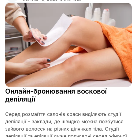
Share
Онлайн-бронювання воскової
депіляції
Серед розмаїття салонів краси виділяють студії
депіляції – заклади, де швидко можна позбутися
зайвого волосся на різних ділянках тіла. Студії
депіляції та епіляції дуже популярні серед жіночої