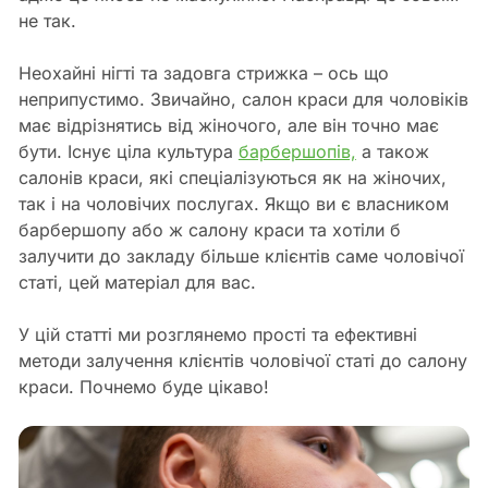
не так.
Неохайні нігті та задовга стрижка – ось що
неприпустимо. Звичайно, салон краси для чоловіків
має відрізнятись від жіночого, але він точно має
бути. Існує ціла культура
барбершопів,
а також
салонів краси, які спеціалізуються як на жіночих,
так і на чоловічих послугах. Якщо ви є власником
барбершопу або ж салону краси та хотіли б
залучити до закладу більше клієнтів саме чоловічої
статі, цей матеріал для вас.
У цій статті ми розглянемо прості та ефективні
методи залучення клієнтів чоловічої статі до салону
краси. Почнемо буде цікаво!