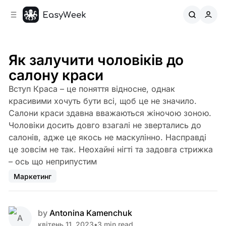
C
S
o
i
d
n
e
t
b
e
Як залучити чоловіків до
n
a
салону краси
r
t
Вступ Краса – це поняття відносне, однак
красивими хочуть бути всі, щоб це не значило.
Салони краси здавна вважаються жіночою зоною.
Чоловіки досить довго взагалі не звертались до
салонів, адже це якось не маскулінно. Насправді
це зовсім не так. Неохайні нігті та задовга стрижка
– ось що неприпустим
Маркетинг
by
Antonina Kamenchuk
квітень 11, 2023
•
3 min read