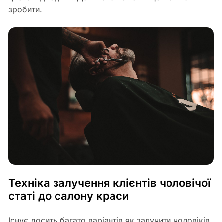
зробити.
Техніка залучення клієнтів чоловічої
статі до салону краси
Існує досить багато варіантів як залучити чоловіків