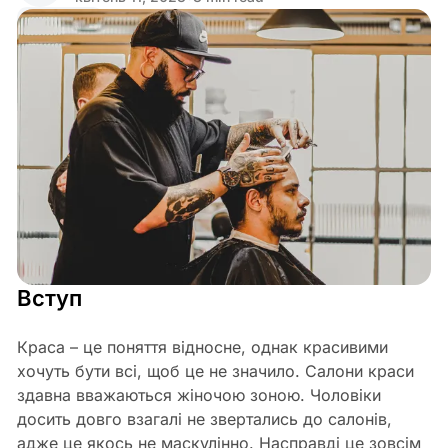
Share
Вступ
Краса – це поняття відносне, однак красивими
хочуть бути всі, щоб це не значило. Салони краси
здавна вважаються жіночою зоною. Чоловіки
досить довго взагалі не звертались до салонів,
адже це якось не маскулінно. Насправді це зовсім