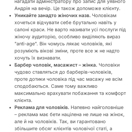
нагадати адміністратору про запис для уявного
Андрія на вечір. Це також допоможе клієнту.
Уникайте занадто жіночих назв.
Чоловікам
хочеться відчувати себе брутально навіть у
салоні краси. Не варто називати усі послуги під
жіночу аудиторію, особливо виділяють вираз
"anti-age". Він чомусь лякає чоловіків, які
розуміють вікові зміни, проте все ж не надто
хочуть їх визнавати.
Барбер чоловік, масажист – жінка.
Чоловіки
чудово ставляться до барберів-чоловіків,
проте дотики чоловіка під час масажу не всім
сподобаються. Саме тому важливо
максимально врахувати побажання та комфорт
клієнта.
Реклама для чоловіків.
Напевно найголовніше
– реклама має бети націлена не лише на жінок,
але й на чоловіків. Так, ви гарантовано
збільшите обсяг клієнтів чоловічої статі, а