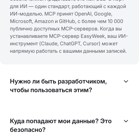
для ИИ — один стандарт, работающий с каждой
ИИ-моделью. MCP принят OpenAI, Google,
Microsoft, Amazon и GitHub, с более чем 10 000
публично доступных MCP-серверов. Когда вы
устанавливаете MCP-сервер EasyWeek, ваш ИИ-
инструмент (Claude, ChatGPT, Cursor) может
напрямую работать с вашими данными записей.
Нужно ли быть разработчиком,
чтобы пользоваться этим?
Нет. Настройка занимает 30 секунд: откройте
Claude, перейдите в Customize → Connectors,
Куда попадают мои данные? Это
вставьте URL MCP-сервера и войдите с
безопасно?
аккаунтом EasyWeek. После этого просто
общайтесь с Claude обычным языком: «Покажи