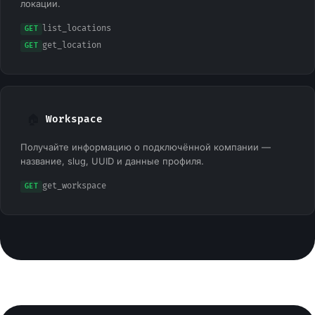
локации.
list_locations
GET
get_location
GET
🏠
Workspace
Получайте информацию о подключённой компании —
название, slug, UUID и данные профиля.
get_workspace
GET