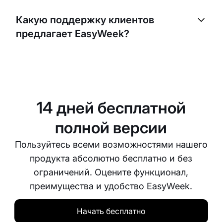
вашим существующим сайтом и различными
Какую поддержку клиентов
платформами социальных сетей. Это поможет
предлагает EasyWeek?
привлечь больше потенциальных клиентов и
упростит им бронирование ваших услуг.
EasyWeek предлагает поддержку клиентов 24/7.
Вы можете связаться с нами по телефону,
электронной почте или в онлайн-чате, и мы
будем рады помочь вам с любыми вопросами
14 дней бесплатной
или проблемами.
полной версии
Пользуйтесь всеми возможностями нашего
продукта абсолютно бесплатно и без
ограничений. Оцените функционал,
преимущества и удобство EasyWeek.
Начать бесплатно