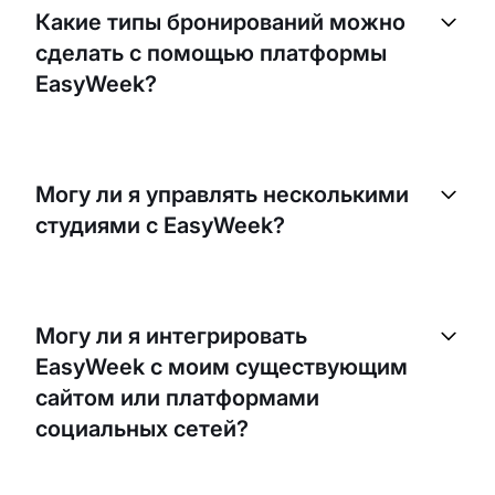
Какие типы бронирований можно
сделать с помощью платформы
EasyWeek?
Клиенты могут забронировать любой вид
фотосессии, который предлагает ваша студия:
Могу ли я управлять несколькими
портретные съемки, съемки мероприятий,
студиями с EasyWeek?
коммерческую фотографию и т. д. Вы также
можете добавить любые дополнительные услуги
или позиции для аренды, например
Да, с EasyWeek вы можете управлять
фотооборудование или реквизит.
несколькими локациями студии. Вы можете
Могу ли я интегрировать
добавить все свои адреса на платформу, а
EasyWeek с моим существующим
клиенты смогут выбрать нужную локацию при
бронировании.
сайтом или платформами
социальных сетей?
Да, EasyWeek предлагает простую интеграцию с