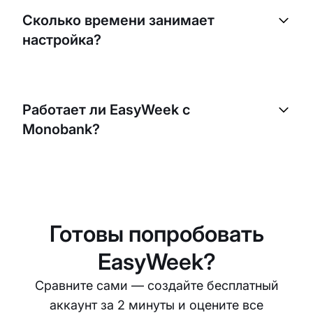
перенести базу клиентов, услуги и расписание.
Сколько времени занимает
Обычно процесс занимает 1 рабочий день.
настройка?
Базовая настройка занимает 5–15 минут. Наша
команда поддержки поможет с настройкой
Работает ли EasyWeek с
бесплатно — в чате, WhatsApp или Telegram.
Monobank?
Да. EasyWeek интегрируется с Monobank, Stripe
и другими платежными сервисами для онлайн-
оплаты услуг.
Готовы попробовать
EasyWeek?
Сравните сами — создайте бесплатный
аккаунт за 2 минуты и оцените все