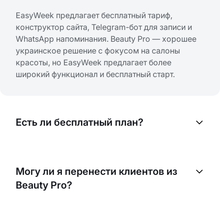
EasyWeek предлагает бесплатный тариф,
конструктор сайта, Telegram-бот для записи и
WhatsApp напоминания. Beauty Pro — хорошее
украинское решение с фокусом на салоны
красоты, но EasyWeek предлагает более
широкий функционал и бесплатный старт.
Есть ли бесплатный план?
Да. План Basic включает до 30 записей в месяц и
доступен бесплатно без ограничений по
Могу ли я перенести клиентов из
времени. Не нужна банковская карта для
Beauty Pro?
регистрации.
Да. Наша команда бесплатно поможет