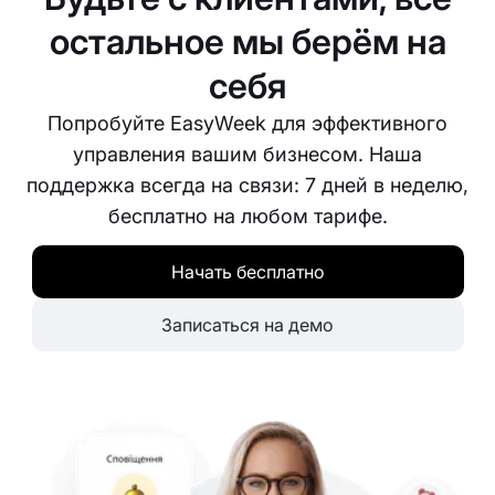
с нами по электронной почте, телефону или
через онлайн-чат.
остальное мы берём на
себя
Попробуйте EasyWeek для эффективного
управления вашим бизнесом. Наша
поддержка всегда на связи: 7 дней в неделю,
бесплатно на любом тарифе.
Начать бесплатно
Записаться на демо