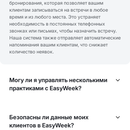
бронирования, которая позволяет вашим
клиентам записываться на встречи в любое
время и из любого места. Это устраняет
необходимость в постоянных телефонных
звонках или письмах, чтобы назначить встречу.
Наша система также отправляет автоматические
напоминания вашим клиентам, что снижает
количество неявок.
Могу ли я управлять несколькими
практиками с EasyWeek?
Да, EasyWeek позволяет вам управлять
несколькими практиками в вашей клинике. Вы
Безопасны ли данные моих
можете настраивать индивидуальные графики,
клиентов в EasyWeek?
услуги и цены для каждого специалиста и