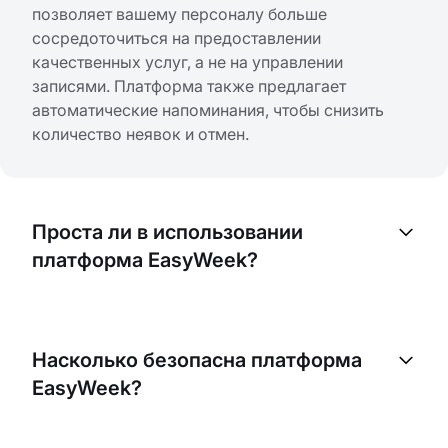
позволяет вашему персоналу больше
сосредоточиться на предоставлении
качественных услуг, а не на управлении
записями. Платформа также предлагает
автоматические напоминания, чтобы снизить
количество неявок и отмен.
Проста ли в использовании
платформа EasyWeek?
Да, EasyWeek разработан так, чтобы быть
удобным и интуитивно понятным. Даже если вы
Насколько безопасна платформа
не очень разбираетесь в технологиях, вам будет
EasyWeek?
легко ориентироваться на платформе и
пользоваться её функциями.
В EasyWeek мы серьёзно относимся к