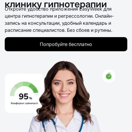
клинику гипнотерапии
Откройте удобство приложения EasyWeek для
центра гипнотерапии и регрессологии. Онлайн-
запись на консультации, удобный календарь и
расписание специалистов. Без сбоев и рутины.
Попробуйте бесплатно