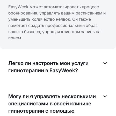
EasyWeek может автоматизировать процесс
бронирования, управлять вашим расписанием и
уменьшить количество неявок. Он также
помогает создать профессиональный образ
вашего бизнеса, упрощая клиентам запись на
прием.
Легко ли настроить мои услуги
гипнотерапии в EasyWeek?
Да, EasyWeek разработан с простым процессом
настройки. Вы можете адаптировать платформу
Могу ли я управлять несколькими
под потребности вашего бизнеса, включая
специалистами в своей клинике
указание доступности, перечня услуг и цен.
гипнотерапии с помощью