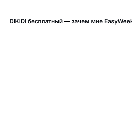
Да, вы можете перенести базу клиентов из DIKIDI в
DIKIDI бесплатный — зачем мне EasyWee
EasyWeek тоже имеет бесплатный тариф. Но в отличи
CRM с аналитикой, конструктор сайта и мобильные п