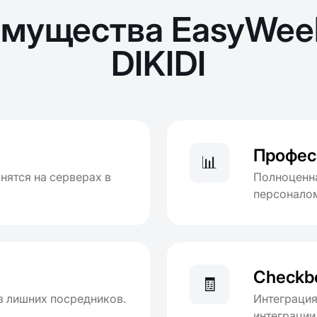
мущества EasyWee
DIKIDI
Профес
📊
нятся на серверах в
Полноценна
персоналом
Checkb
🧾
з лишних посредников.
Интеграция
интеграции