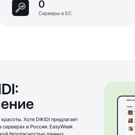
0
Серверы в ЕС
DI:
нение
красоты. Хотя DIKIDI предлагает
а серверах в России. EasyWeek
кой безопасностью данных.