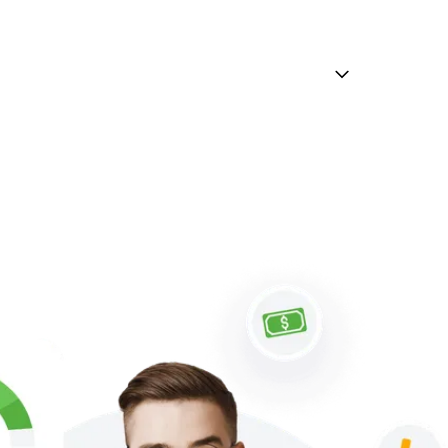
рацию с Monobank и Checkbox, полноценную