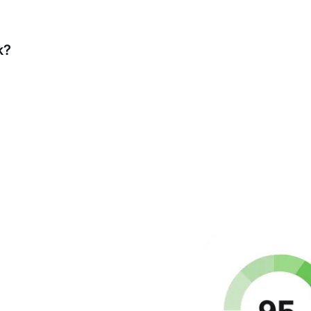
 EasyWeek. Наша команда поможет с импортом данных.
k?
е от DIKIDI, EasyWeek предлагает: серверы в ЕС, интег
риложения для бизнеса и клиентов.