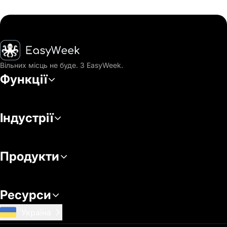
Головна
Вільних місць не буде. З EasyWeek.
Функції
Індустрії
Продукти
Ресурси
Україна