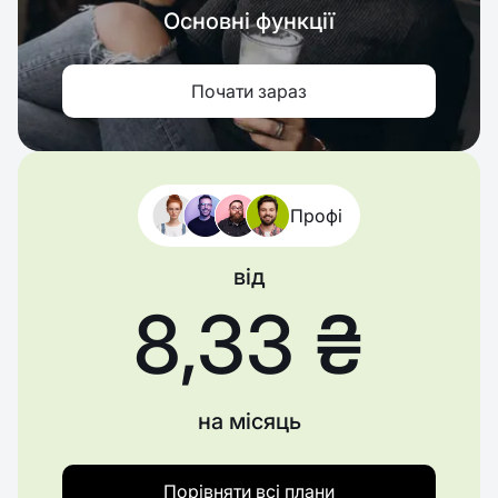
Основні функції
Почати зараз
Профі
від
8,33 ₴
на місяць
Порівняти всі плани