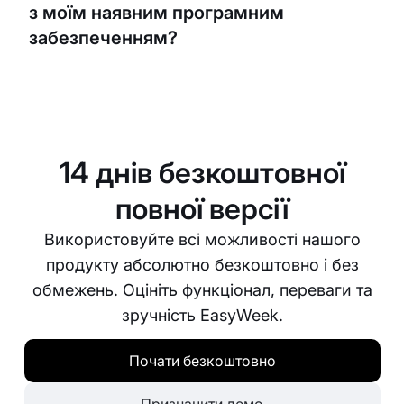
з моїм наявним програмним
ви не залишитеся без важливих запасів.
забезпеченням?
Так. EasyWeek розроблений таким чином, щоб
легко інтегруватися з більшістю популярних
бізнес- та аптечних програм. Це забезпечує
плавний перехід та допомагає отримати
14 днів безкоштовної
максимум від наявних систем.
повної версії
Використовуйте всі можливості нашого
продукту абсолютно безкоштовно і без
обмежень. Оцініть функціонал, переваги та
зручність EasyWeek.
Почати безкоштовно