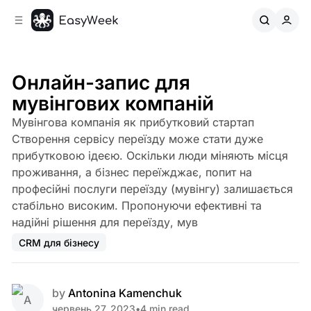
C
S
o
i
d
n
e
t
b
e
Онлайн-запис для
n
a
мувінгових компаній
r
t
Мувінгова компанія як прибутковий стартап
Створення сервісу переїзду може стати дуже
прибутковою ідеєю. Оскільки люди міняють місця
проживання, а бізнес переїжджає, попит на
професійні послуги переїзду (мувінгу) залишається
стабільно високим. Пропонуючи ефективні та
надійні рішення для переїзду, мув
CRM для бізнесу
by
Antonina Kamenchuk
червень 27, 2023
•
4 min read