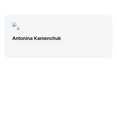
Antonina Kamenchuk
16 min read
Read Next
Програма лояльності для бізнесу: види, ідеї та
запуск
EasyWeek
•
черв 19, 2026
•
Маркетинг