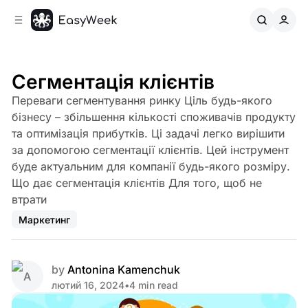
C
S
o
i
d
n
e
t
b
e
Сегментація клієнтів
n
a
Переваги сегментування ринку Ціль будь-якого
r
t
бізнесу – збільшення кількості споживачів продукту
та оптимізація прибутків. Ці задачі легко вирішити
за допомогою сегментації клієнтів. Цей інструмент
буде актуальним для компанії будь-якого розміру.
Що дає сегментація клієнтів Для того, щоб не
втрати
Маркетинг
by
Antonina Kamenchuk
лютий 16, 2024
•
4 min read
Share