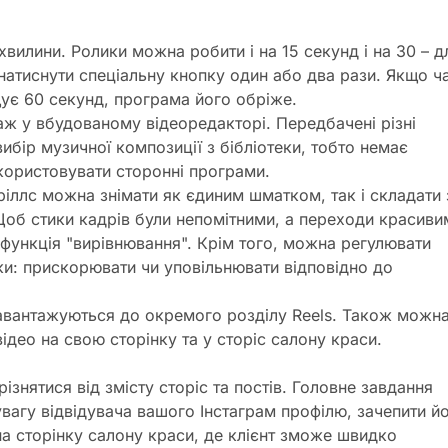
 хвилини. Ролики можна робити і на 15 секунд і на 30 – д
натиснути спеціальну кнопку один або два рази. Якщо ч
ує 60 секунд, програма його обріже.
ж у вбудованому відеоредакторі. Передбачені різні
вибір музичної композиції з бібліотеки, тобто немає
користовувати сторонні програми.
ріллс можна знімати як єдиним шматком, так і складати 
 Щоб стики кадрів були непомітними, а переходи красиви
функція "вирівнювання". Крім того, можна регулювати
ки: прискорювати чи уповільнювати відповідно до
завантажуються до окремого розділу Reels. Також можн
відео на свою сторінку та у сторіс салону краси.
різнятися від змісту сторіс та постів. Головне завдання
увагу відвідувача вашого Інстаграм профілю, зачепити й
на сторінку салону краси, де клієнт зможе швидко