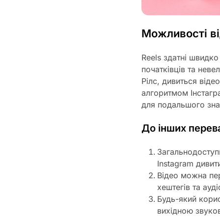
Можливості ві
Reels здатні швидко
початківців та неве
Рілс, дивиться від
алгоритмом Інстагр
для подальшого зна
До інших перева
Загальнодоступ
Instagram дивит
Відео можна пер
хештегів та ауді
Будь-який кори
вихідною звуко