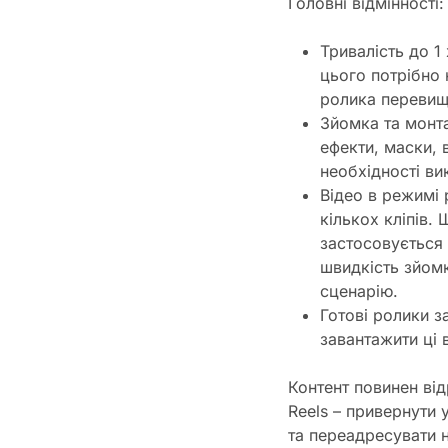
Головні відмінності:
Тривалість до 1
цього потрібно 
ролика перевищ
Зйомка та монта
ефекти, маски, 
необхідності ви
Відео в режимі 
кількох кліпів.
застосовується 
швидкість зйом
сценарію.
Готові ролики 
завантажити ці 
Контент повинен від
Reels – привернути 
та переадресувати 