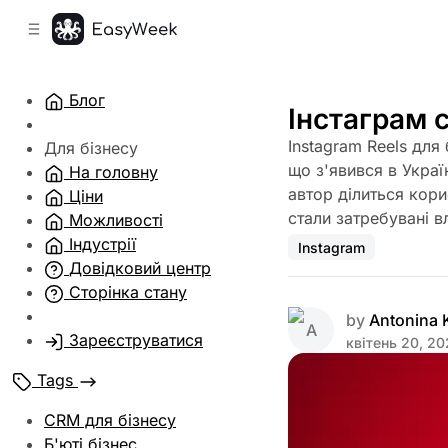
C
S
o
i
d
n
e
t
Блог
b
e
Інстаграм 
n
a
Instagram Reels для
r
t
Для бізнесу
що з'явився в Украї
На головну
автор ділиться кори
Ціни
стали затребувані в
Можливості
Індустрії
Instagram
Довідковий центр
Сторінка стану
by
Antonina
Зареєструватися
квітень 20, 2
Tags
CRM для бізнесу
Б'юті бізнес