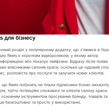
s для бізнесу
 новий розділ у популярному додатку, що з'явився в Укра
ідео Reels є коротким відеороликом, у якому автор
інформацією або показує лайфхаки. Відразу після появи
вані власниками салонів краси, оскільки це чудовий спо
ес, розповісти про послуги та залучити нових клієнтів.
 що Reels побачать не тільки підписники бізнес-аккаунту
ія, тобто потенційні споживачі та клієнти салону краси.
 основним інструментом просування бренду, товарів та
 це безкоштовно та просто у використанні.