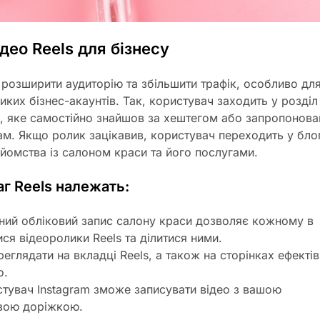
део Reels для бізнесу
 розширити аудиторію та збільшити трафік, особливо дл
ликих бізнес-акаунтів. Так, користувач заходить у розділ
ео, яке самостійно знайшов за хештегом або запропонова
ам. Якщо ролик зацікавив, користувач переходить у бло
йомства із салоном краси та його послугами.
г Reels належать:
ний обліковий запис салону краси дозволяє кожному в
ися відеоролики Reels та ділитися ними.
еглядати на вкладці Reels, а також на сторінках ефектів
о.
стувач Instagram зможе записувати відео з вашою
вою доріжкою.