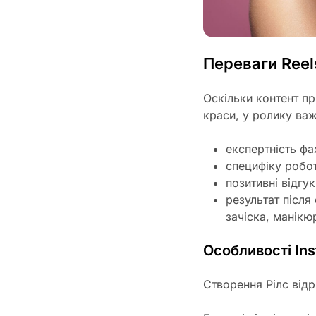
Переваги Reel
Оскільки контент п
краси, у ролику ва
експертність фах
специфіку робот
позитивні відгук
результат після
зачіска, манікю
Особливості Ins
Створення Рілс відр