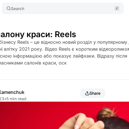
Search
салону краси: Reels
 бізнесу Reels – це відносно новий розділ у популярному
ні влітку 2021 року. Відео Reels є коротким відеоролико
сною інформацією або показує лайфхаки. Відразу після 
ласниками салонів краси, оск
 Kamenchuk
Share
023
•
5 min read