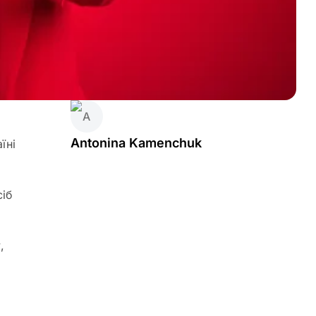
Antonina Kamenchuk
їні
сіб
,