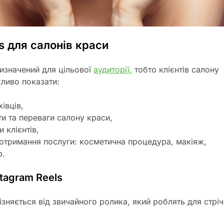
s для салонів краси
ризначений для цільової
аудиторії,
тобто клієнтів салону
жливо показати:
івців,
и та переваги салону краси,
и клієнтів,
 отримання послуги: косметична процедура, макіяж,
р.
tagram Reels
ізняється від звичайного ролика, який роблять для стріч