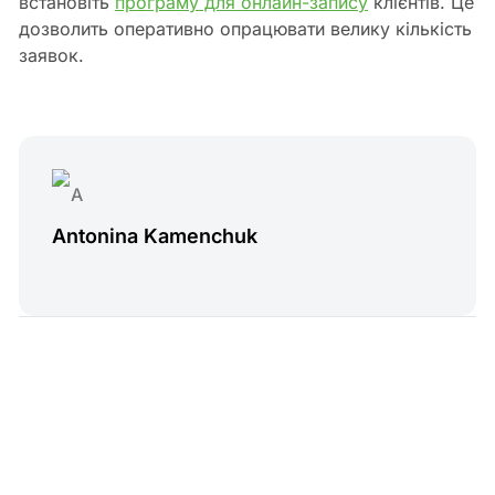
встановіть
програму для онлайн-запису
клієнтів. Це
дозволить оперативно опрацювати велику кількість
заявок.
Antonina Kamenchuk
16 min read
Read Next
Програма лояльності для бізнесу: види, ідеї та
запуск
EasyWeek
•
черв 19, 2026
•
Маркетинг