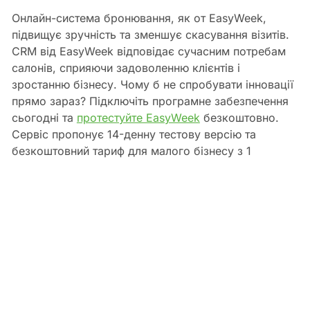
Онлайн-система бронювання, як от EasyWeek,
підвищує зручність та зменшує скасування візитів.
CRM від EasyWeek відповідає сучасним потребам
салонів, сприяючи задоволенню клієнтів і
зростанню бізнесу. Чому б не спробувати інновації
прямо зараз? Підключіть програмне забезпечення
сьогодні та
протестуйте EasyWeek
безкоштовно.
Сервіс пропонує 14-денну тестову версію та
безкоштовний тариф для малого бізнесу з 1
локацією та 1 співробітником.
Antonina Kamenchuk