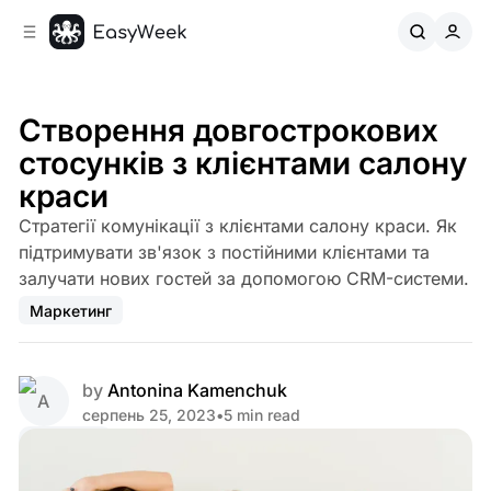
C
S
o
i
d
n
e
t
b
e
Створення довгострокових
n
a
стосунків з клієнтами салону
r
t
краси
Стратегії комунікації з клієнтами салону краси. Як
підтримувати зв'язок з постійними клієнтами та
залучати нових гостей за допомогою CRM-системи.
Маркетинг
by
Antonina Kamenchuk
серпень 25, 2023
•
5 min read
Share