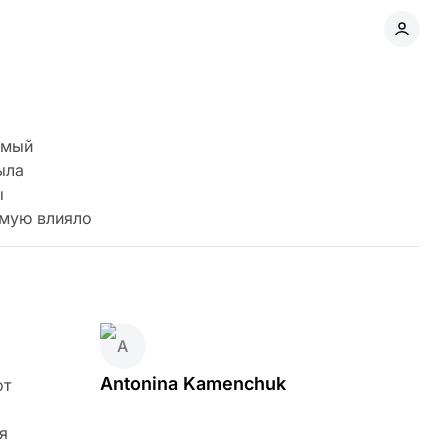
емый
ыла
ы
ямую влияло
Antonina Kamenchuk
от
я