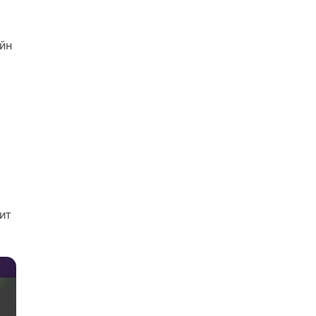
йн
м
ит