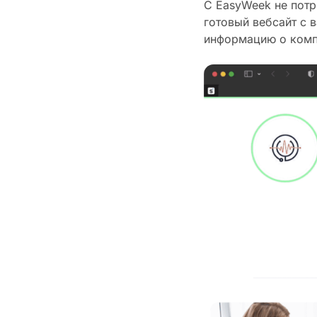
С EasyWeek не пот
готовый вебсайт с 
информацию о компа