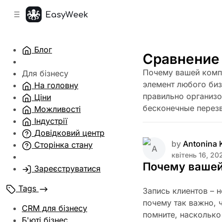
C
S
o
i
d
n
e
t
Блог
b
e
Сравнение 
n
a
Почему вашей комп
r
t
Для бізнесу
элемент любого биз
На головну
правильно организо
Ціни
бесконечные перезв
Можливості
Індустрії
Довідковий центр
by
Antonina
Сторінка стану
квітень 16, 20
Почему вашей
Зареєструватися
Tags
Запись клиентов – 
почему так важно, 
CRM для бізнесу
помните, насколько
Б'юті бізнес