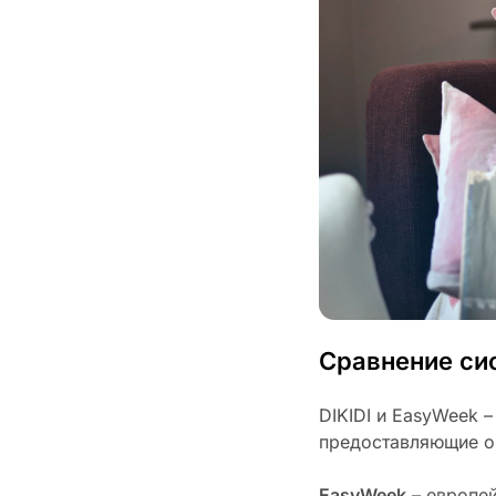
Сравнение сис
DIKIDI и EasyWeek 
предоставляющие он
EasyWeek
– европей