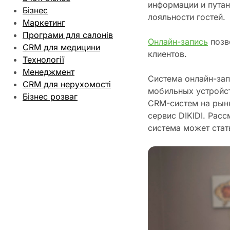
информации и путан
Бізнес
лояльности гостей.
Маркетинг
Програми для салонів
Онлайн-запись
позв
CRM для медицини
клиентов.
Технології
Менеджмент
Система онлайн-зап
CRM для нерухомості
мобильных устройст
Бізнес розваг
CRM-систем на рынк
сервис DIKIDI. Рас
система может стат