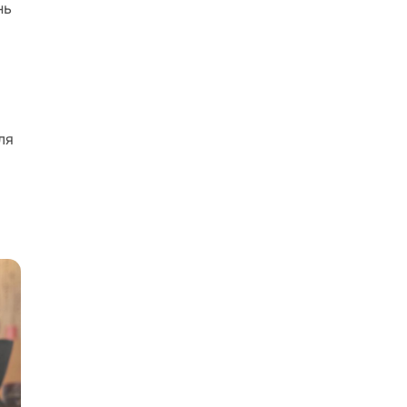
нь
ля
о