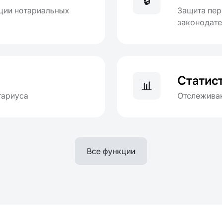
🔒
ции нотариальных
Защита пер
законодат
Статист
📊
тариуса
Отслеживан
Все функции