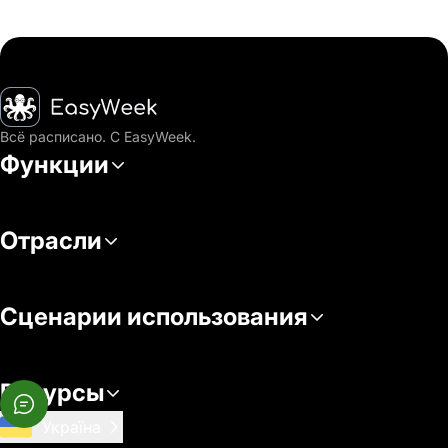
Главная
Всё расписано. С EasyWeek.
Функции
Отрасли
Сценарии использования
Ресурсы
Україна