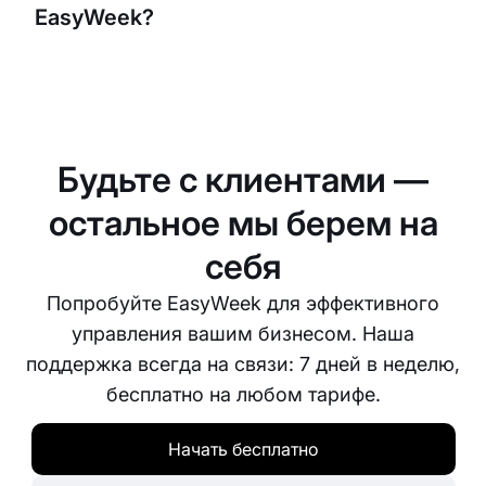
EasyWeek?
Ограничений на количество бронирований,
которые вы можете принимать с EasyWeek, нет.
Наша система масштабируется вместе с вашим
бизнесом и справляется с любым количеством
Будьте с клиентами —
бронирований.
остальное мы берем на
себя
Попробуйте EasyWeek для эффективного
управления вашим бизнесом. Наша
поддержка всегда на связи: 7 дней в неделю,
бесплатно на любом тарифе.
Начать бесплатно