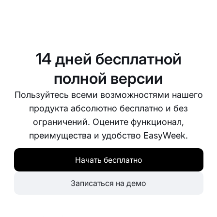
Да, EasyWeek предлагает настраиваемый
процесс бронирования, который позволяет
адаптировать его под потребности вашего
бизнеса. Вы можете задавать правила
14 дней бесплатной
бронирования, доступные слоты и многое
другое.
полной версии
Пользуйтесь всеми возможностями нашего
продукта абсолютно бесплатно и без
ограничений. Оцените функционал,
преимущества и удобство EasyWeek.
Начать бесплатно
Записаться на демо