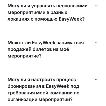
легко интегрировать с вашим существующим
Могу ли я управлять несколькими
сайтом. Мы предоставляем простой и понятный
мероприятиями в разных
гид, который поможет встроить нашу систему на
ваш сайт.
локациях с помощью EasyWeek?
Да, с EasyWeek вы можете управлять
несколькими мероприятиями в разных
Может ли EasyWeek заниматься
локациях. Наша система позволяет управлять и
продажей билетов на моё
отслеживать каждое бронирование независимо
от места проведения.
мероприятие?
EasyWeek в первую очередь является системой
записи и бронирования. Однако её можно
Могу ли я настроить процесс
использовать для управления бронированиями
бронирования в EasyWeek под
на мероприятия. Для полноценной продажи
билетов рекомендуем интеграцию со
требования моей компании по
специализированной билетной системой.
организации мероприятий?