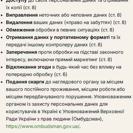
Доступу
до своїх персональних даних та отримання
їх копії (ст. 8)
Виправлення
неточних або неповних даних (ст. 8)
Видалення
ваших даних («право на забуття») (ст. 8)
Обмеження
обробки в певних ситуаціях (ст. 8)
Отримання даних у портативному форматі
та їх
передачі іншому контролеру даних (ст. 8)
Заперечення
проти обробки на підставі законного
інтересу, включаючи прямий маркетинг (ст. 8)
Відкликання згоди
в будь-який час без впливу на
попередню обробку (ст. 6)
Подання скарги
до наглядового органу за місцем
вашого постійного проживання, місцем роботи або
місцем передбачуваного порушення. Уповноваженим
органом із захисту персональних даних для
користувачів в Україні є Уповноважений Верховної
Ради України з прав людини (Омбудсман),
https://www.ombudsman.gov.ua/
.