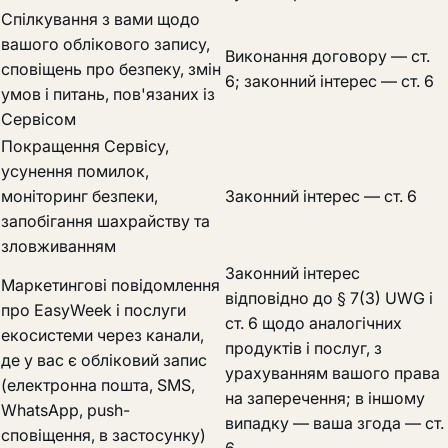
Спілкування з вами щодо
вашого облікового запису,
Виконання договору — ст.
сповіщень про безпеку, змін
6; законний інтерес — ст. 6
умов і питань, пов'язаних із
Сервісом
Покращення Сервісу,
усунення помилок,
моніторинг безпеки,
Законний інтерес — ст. 6
запобігання шахрайству та
зловживанням
Законний інтерес
Маркетингові повідомлення
відповідно до § 7(3) UWG і
про EasyWeek і послуги
ст. 6 щодо аналогічних
екосистеми через канали,
продуктів і послуг, з
де у вас є обліковий запис
урахуванням вашого права
(електронна пошта, SMS,
на заперечення; в іншому
WhatsApp, push-
випадку — ваша згода — ст.
сповіщення, в застосунку)