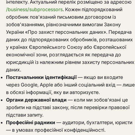
інтелекту. Актуальний перелік розміщено за адресою
/business/subprocessors
. Кожен підпорядкований
обробник пов'язаний письмовим договором із
зобов'язаннями, рівнозначними вимогам Закону
України «Про захист персональних даних». Передача
даних до підпорядкованих обробників, розташованих
у країнах Європейського Союзу або Європейської
економічної зони, розглядається як передача до
юрисдикцій із належним рівнем захисту персональних
даних.
Постачальники ідентифікації
— якщо ви входите
через Google, Apple або інший соціальний вхід — лише
в обсязі інформації, яку ви авторизуєте.
Органи державної влади
— коли ми зобов'язані це
зробити на підставі закону, після перевірки правової
підстави запиту.
Професійні радники
— аудитори, бухгалтери, юристи
— в умовах професійної конфіденційності.