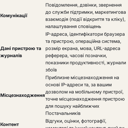
Повідомлення, дзвінки, звернення
до служби підтримки, маркетингова
Комунікації
взаємодія (події відкриття та кліку),
налаштування сповіщень
IP-адреса, ідентифікатори браузера
та пристрою, операційна система,
Дані пристрою та
розмір екрана, мова, URL-адреса
журналів
реферера, часові позначки,
показники продуктивності, журнали
збоїв
Приблизне місцезнаходження на
основі IP-адреси та, за вашим
дозволом на мобільному пристрої,
Місцезнаходження
точне місцезнаходження пристрою
для пошуку найближчих
Постачальників
Відгуки, оцінки, фотографії,
Контент