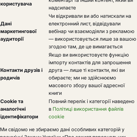
коментарі та інший контент, який ви
користувача
надсилаєте
Чи відкривали ви або натискали на
Дані
електронний лист, відвідували
маркетингової
вебінар чи взаємодіяли з рекламою
аудиторії
— використовується лише за вашою
згодою там, де це вимагається
Якщо ви використовуєте функцію
імпорту контактів для запрошення
Контакти друзів і
друга — лише ті контакти, які ви
родичів
обираєте; ми не здійснюємо
масового збору вашої адресної
книги
Cookie та
Повний перелік і категорії наведено
аналогічні
в
Політиці використання файлів
ідентифікатори
cookie
Ми свідомо не збираємо дані особливих категорій у