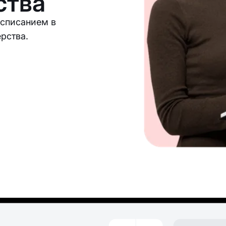
ства
асписанием в
рства.