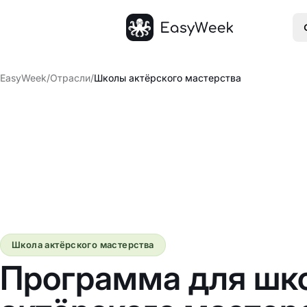
Главная
EasyWeek
/
Отрасли
/
Школы актёрского мастерства
Школа актёрского мастерства
Программа для шк