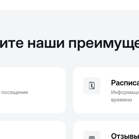
ите наши преимущ
Распис
🗓️
я посещения
Информация
времени
Отзыв