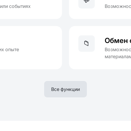
💬
 или событиях
Возможност
Обмен 
📁
их опыте
Возможност
материала
Все функции