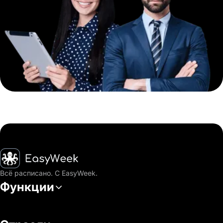
Главная
Всё расписано. С EasyWeek.
Функции