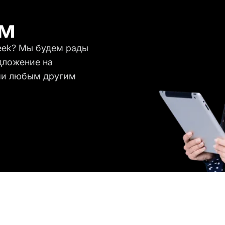
ом
eek? Мы будем рады
дложение на
ами любым другим