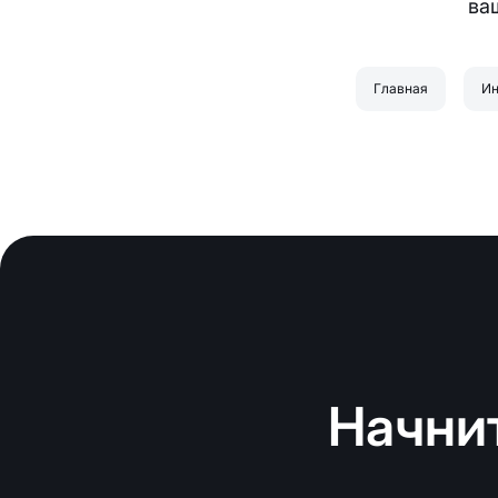
ва
Главная
Ин
Начнит