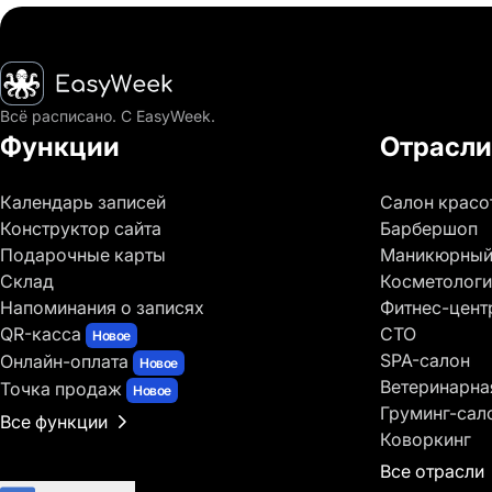
Главная
Всё расписано. С EasyWeek.
Функции
Отрасли
Календарь записей
Салон красо
Конструктор сайта
Барбершоп
Подарочные карты
Маникюрный
Склад
Косметологи
Напоминания о записях
Фитнес-цент
QR-касса
СТО
Новое
SPA-салон
Онлайн-оплата
Новое
Ветеринарна
Точка продаж
Новое
Груминг-сал
Все функции
Коворкинг
Все отрасли