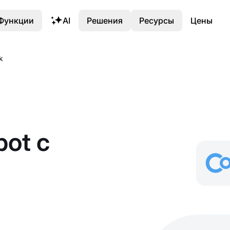
Функции
AI
Решения
Ресурсы
Цены
k
ot с