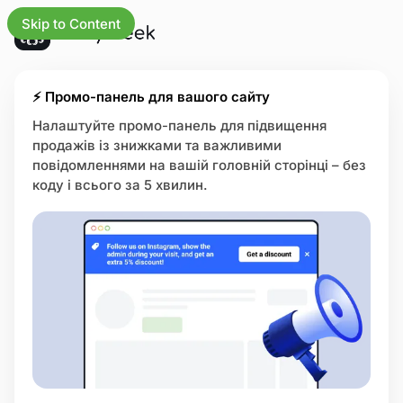
Skip to Content
оновлення
⚡ Промо-панель для вашого сайту
Налаштуйте промо-панель для підвищення
продажів із знижками та важливими
знесу
повідомленнями на вашій головній сторінці – без
коду і всього за 5 хвилин.
оловну
ивості
трії
дковий центр
інка стану