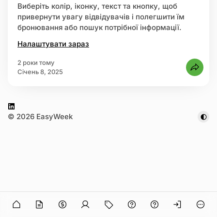
Виберіть колір, іконку, текст та кнопку, щоб
привернути увагу відвідувачів і полегшити їм
єструватися
бронювання або пошук потрібної інформації.
Налаштувати зараз
2 роки тому
січень 8, 2025
L
© 2026 EasyWeek
i
n
k
e
d
I
n
n in
O